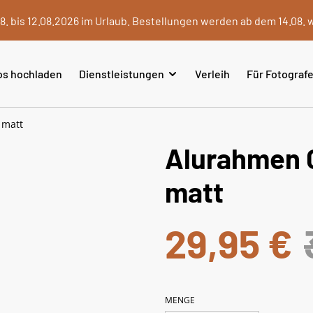
8. bis 12.08.2026 im Urlaub. Bestellungen werden ab dem 14.08. 
os hochladen
Dienstleistungen
Verleih
Für Fotograf
 matt
Alurahmen 
matt
29,95 €
MENGE