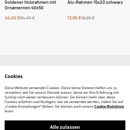
%
%
Goldener Holzrahmen mit
Alu-Rahmen 15x20 schwarz
Ornamenten 40x50
44,00 €
54,45 €
13,95 €
16,95 €
Impressum
AGB
Cookies
Datenschutz
Widerrufsrecht
Diese Website verwendet Cookies. Diese kleine Dateien helfen uns zu
Retoure
verstehen, wie Sie unsere Dienste nutzen, damit wir Ihre Erfahrung mit
Kontakt
SumUp noch weiter verbessern können. Sie können mehr über diese
Cookies erfahren und festlegen, wie sie verwendet werden, indem Sie auf
„Cookie-Einstellungen” klicken. Sie können auch unsere
Cookie-Richtlinie
lesen.
Alle zulassen