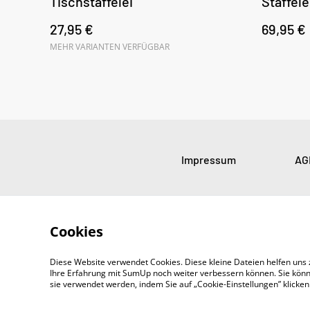
Tischstaffelei
Staffele
27,95 €
69,95 €
MEHR VARIANTEN VERFÜGBAR
Impressum
AG
Cookies
Diese Website verwendet Cookies. Diese kleine Dateien helfen uns 
Ihre Erfahrung mit SumUp noch weiter verbessern können. Sie könn
sie verwendet werden, indem Sie auf „Cookie-Einstellungen” klicke
©
2026
SADOYAN Studio