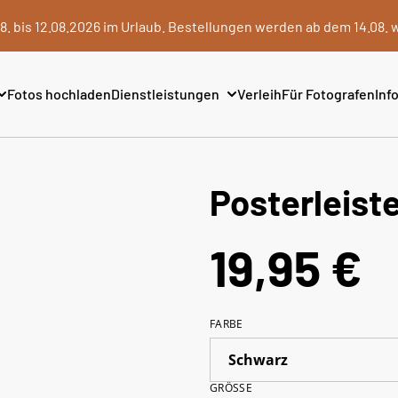
8. bis 12.08.2026 im Urlaub. Bestellungen werden ab dem 14.08. 
Fotos hochladen
Dienstleistungen
Verleih
Für Fotografen
Info
Posterleist
19,95 €
FARBE
GRÖSSE