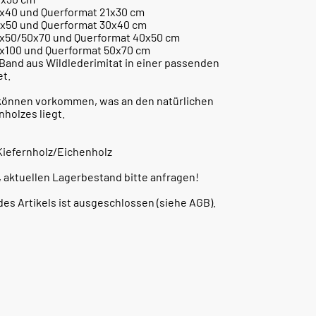
0x40 und Querformat 21x30 cm
0x50 und Querformat 30x40 cm
0x50/50x70 und Querformat 40x50 cm
0x100 und Querformat 50x70 cm
m Band aus Wildlederimitat in einer passenden
et.
n können vorkommen, was an den natürlichen
holzes liegt.
 Kiefernholz/Eichenholz
, aktuellen Lagerbestand bitte anfragen!
s Artikels ist ausgeschlossen (siehe AGB).