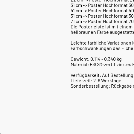
31 cm -> Poster Hochformat 3
41 cm -> Poster Hochformat 4
51 cm -> Poster Hochformat 5
71 cm -> Poster Hochformat 7
Die Posterleiste ist mit eine
hellbraunen Farbe ausgestatt
Leichte farbliche Variatione
Farbschwankungen des Eichen
Gewicht: 0,114 - 0,340 kg
Material: FSC©-zertifiziertes
Verfügbarkeit: Auf Bestellung
Lieferzeit: 2-6 Werktage
Sonderbestellung: Rückgabe de