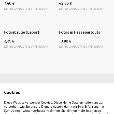
7,40 €
42,75 €
MEHR VARIANTEN VERFÜGBAR
MEHR VARIANTEN VERFÜGBAR
Fotoabzüge (Labor)
Fotos in Passepartouts
3,35 €
10,80 €
MEHR VARIANTEN VERFÜGBAR
MEHR VARIANTEN VERFÜGBAR
Impressum
AGB
Cookies
Datenschutz
Widerrufsrecht
Diese Website verwendet Cookies. Diese kleine Dateien helfen uns zu
Retoure
verstehen, wie Sie unsere Dienste nutzen, damit wir Ihre Erfahrung mit
Kontakt
SumUp noch weiter verbessern können. Sie können mehr über diese