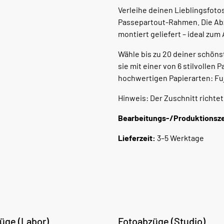
Verleihe deinen Lieblingsfot
Passepartout-Rahmen. Die Abz
montiert geliefert – ideal zu
Wähle bis zu 20 deiner schöns
sie mit einer von 6 stilvollen
hochwertigen Papierarten: Fuj
Hinweis: Der Zuschnitt richtet
Bearbeitungs-/Produktionsze
Lieferzeit:
3–5 Werktage
üge (Labor)
Fotoabzüge (Studio)