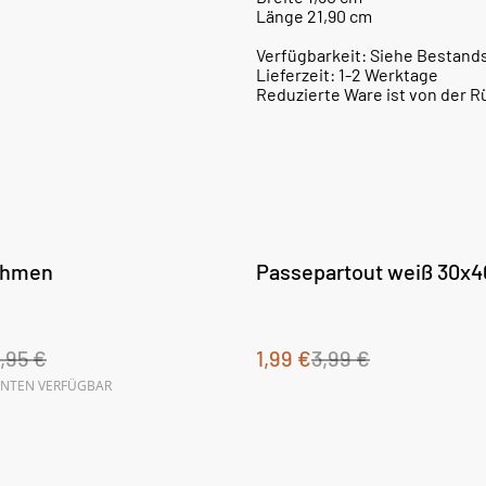
Länge 21,90 cm
Verfügbarkeit: Siehe Bestand
Lieferzeit: 1-2 Werktage
Reduzierte Ware ist von der
%
ahmen
Passepartout weiß 30x4
,95 €
1,99 €
3,99 €
ANTEN VERFÜGBAR