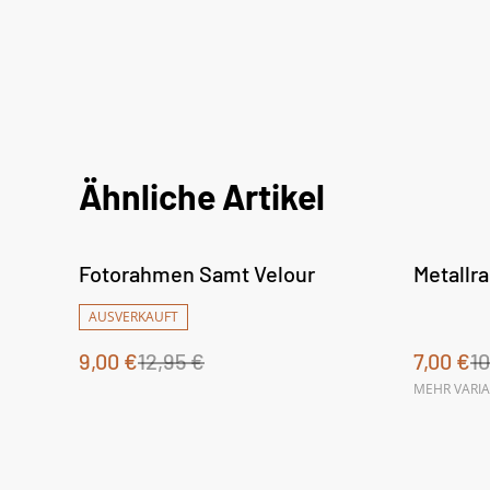
Ähnliche Artikel
%
%
Fotorahmen Samt Velour
Metallr
AUSVERKAUFT
9,00 €
12,95 €
7,00 €
10
MEHR VARI