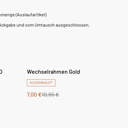
smenge (Auslaufartikel)
 Rückgabe und vom Umtausch ausgeschlossen.
%
0
Wechselrahmen Gold
AUSVERKAUFT
7,00 €
10,95 €