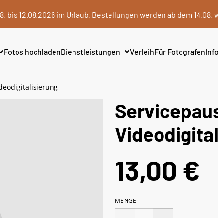
8. bis 12.08.2026 im Urlaub. Bestellungen werden ab dem 14.08. 
Fotos hochladen
Dienstleistungen
Verleih
Für Fotografen
Info
deodigitalisierung
Servicepau
Videodigita
13,00 €
MENGE