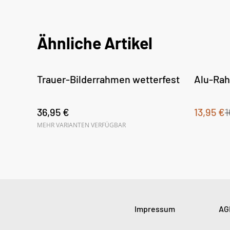
Ähnliche Artikel
%
Trauer-Bilderrahmen wetterfest
Alu-Rah
36,95 €
13,95 €
1
MEHR VARIANTEN VERFÜGBAR
Impressum
AG