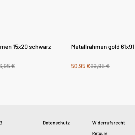
%
men 15x20 schwarz
Metallrahmen gold 61x91
6,95 €
50,95 €
69,95 €
B
Datenschutz
Widerrufsrecht
Retoure