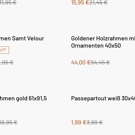
31,95 €
15,95 €
21,45 €
%
men Samt Velour
Goldener Holzrahmen mi
Ornamenten 40x50
UFT
2,95 €
44,00 €
54,45 €
%
ahmen gold 61x91,5
Passepartout weiß 30x4
69,95 €
1,99 €
3,99 €