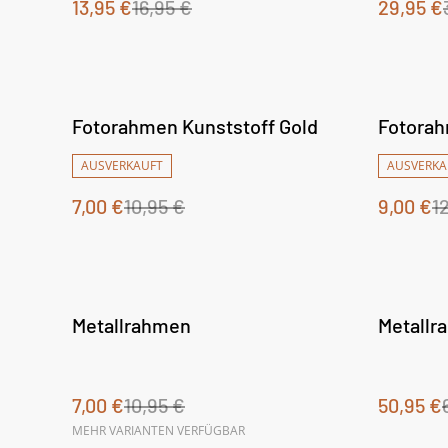
13,95 €
16,95 €
29,95 €
%
%
Fotorahmen Kunststoff Gold
Fotorah
AUSVERKAUFT
AUSVERKA
7,00 €
10,95 €
9,00 €
1
%
%
Metallrahmen
Metallr
7,00 €
10,95 €
50,95 €
MEHR VARIANTEN VERFÜGBAR