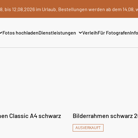
8. bis 12.08.2026 im Urlaub. Bestellungen werden ab dem 14.08. 
Fotos hochladen
Dienstleistungen
Verleih
Für Fotografen
Info
%
en Classic A4 schwarz
Bilderrahmen schwarz 
AUSVERKAUFT