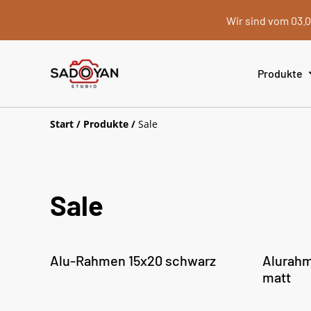
Wir sind vom 03.0
Produkte
Start
/
Produkte
/
Sale
Sale
%
%
Alu-Rahmen 15x20 schwarz
Alurahm
matt