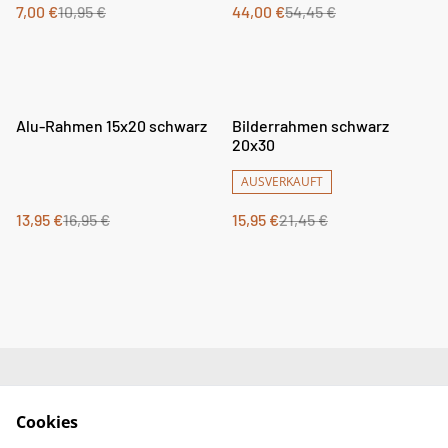
7,00 €
10,95 €
44,00 €
54,45 €
%
%
Alu-Rahmen 15x20 schwarz
Bilderrahmen schwarz
20x30
AUSVERKAUFT
13,95 €
16,95 €
15,95 €
21,45 €
Impressum
AGB
Cookies
Datenschutz
Widerrufsrecht