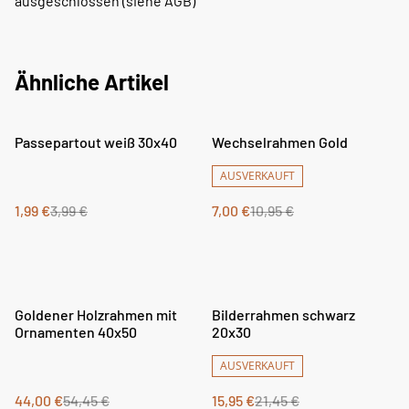
ausgeschlossen (siehe AGB)
Ähnliche Artikel
%
%
Passepartout weiß 30x40
Wechselrahmen Gold
AUSVERKAUFT
1,99 €
3,99 €
7,00 €
10,95 €
%
%
Goldener Holzrahmen mit
Bilderrahmen schwarz
Ornamenten 40x50
20x30
AUSVERKAUFT
44,00 €
54,45 €
15,95 €
21,45 €