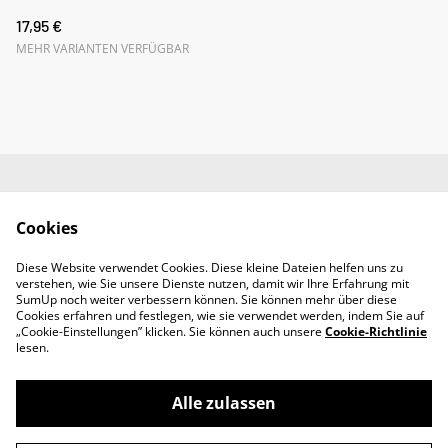
17,95 €
MEHR VARIANTEN VERFÜGBAR
Impressum
AGB
Cookies
Datenschutz
Widerrufsrecht
Diese Website verwendet Cookies. Diese kleine Dateien helfen uns zu
Retoure
verstehen, wie Sie unsere Dienste nutzen, damit wir Ihre Erfahrung mit
Kontakt
SumUp noch weiter verbessern können. Sie können mehr über diese
Cookies erfahren und festlegen, wie sie verwendet werden, indem Sie auf
„Cookie-Einstellungen” klicken. Sie können auch unsere
Cookie-Richtlinie
lesen.
Alle zulassen
©
2026
SADOYAN Studio