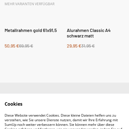
MEHR VARIANTEN VERFÜGBAR
%
%
Metallrahmen gold 61x91,5
Alurahmen Classic A4
schwarz matt
50,95 €
69,95 €
29,95 €
31,95 €
Impressum
AGB
Cookies
Datenschutz
Widerrufsrecht
Diese Website verwendet Cookies. Diese kleine Dateien helfen uns zu
Retoure
verstehen, wie Sie unsere Dienste nutzen, damit wir Ihre Erfahrung mit
Kontakt
SumUp noch weiter verbessern können. Sie können mehr über diese