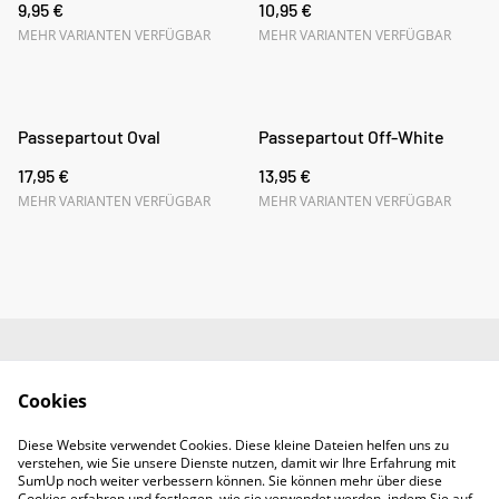
9,95 €
10,95 €
MEHR VARIANTEN VERFÜGBAR
MEHR VARIANTEN VERFÜGBAR
Passepartout Oval
Passepartout Off-White
17,95 €
13,95 €
MEHR VARIANTEN VERFÜGBAR
MEHR VARIANTEN VERFÜGBAR
Impressum
AGB
Cookies
Datenschutz
Widerrufsrecht
Diese Website verwendet Cookies. Diese kleine Dateien helfen uns zu
Retoure
verstehen, wie Sie unsere Dienste nutzen, damit wir Ihre Erfahrung mit
Kontakt
SumUp noch weiter verbessern können. Sie können mehr über diese
Cookies erfahren und festlegen, wie sie verwendet werden, indem Sie auf