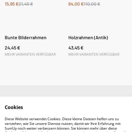
15,95 €
21,45 €
64,00 €
110,00 €
Bunte Bilderrahmen
Holzrahmen (Antik)
24,45 €
43,45 €
MEHR VARIANTEN VERFÜGBAR
MEHR VARIANTEN VERFÜGBAR
Impressum
AGB
Cookies
Datenschutz
Widerrufsrecht
Diese Website verwendet Cookies. Diese kleine Dateien helfen uns zu
Retoure
verstehen, wie Sie unsere Dienste nutzen, damit wir Ihre Erfahrung mit
Kontakt
SumUp noch weiter verbessern können. Sie können mehr über diese