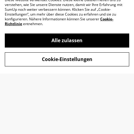
verstehen, wie Sie unsere Dienste nutzen, damit wir Ihre Erfahrung mit
SumUp noch weiter verbessern können. Klicken Sie auf „Cookie-
Einstellungen“, um mehr über diese Cookies zu erfahren und sie zu
konfigurieren. Nähere Informationen können Sie unserer
Cookie-
Richtlinie
entnehmen.
Alle zulassen
Impressum
AGB
Cookie-Einstellungen
Datenschutz
Widerrufsrecht
Retoure
Kontakt
© 2026
SADOYAN Studio