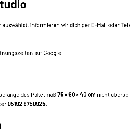
tudio
r
auswählst, informieren wir dich per E-Mail oder Te
fnungszeiten auf Google.
, solange das Paketmaß
75 × 60 × 40 cm
nicht übersch
ter
05192 9750925
.
n