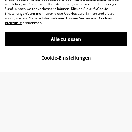
verstehen, wie Sie unsere Dienste nutzen, damit wir Ihre Erfahrung mit
SumUp noch weiter verbessern können. Klicken Sie auf „Cookie-
Einstellungen“, um mehr über diese Cookies zu erfahren und sie zu
konfigurieren. Nähere Informationen können Sie unserer
Cookie-
Richtlinie
entnehmen.
Alle zulassen
Impressum
AGB
Cookie-Einstellungen
Datenschutz
Widerrufsrecht
Retoure
Kontakt
© 2026
SADOYAN Studio