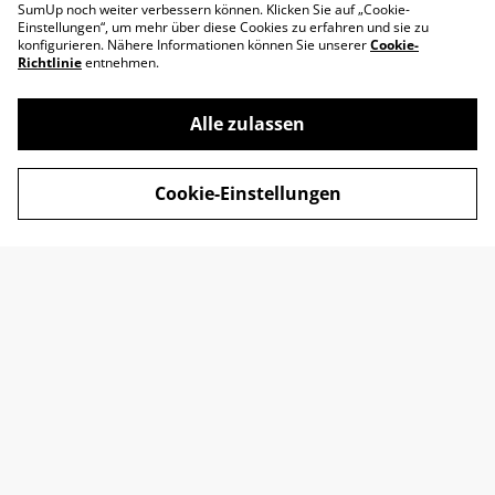
SumUp noch weiter verbessern können. Klicken Sie auf „Cookie-
Einstellungen“, um mehr über diese Cookies zu erfahren und sie zu
konfigurieren. Nähere Informationen können Sie unserer
Cookie-
Richtlinie
entnehmen.
Alle zulassen
Impressum
AGB
Cookie-Einstellungen
Datenschutz
Widerrufsrecht
Retoure
Kontakt
© 2026
SADOYAN Studio