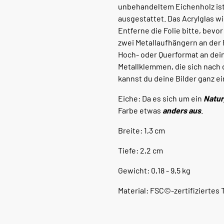
unbehandeltem Eichenholz ist 
ausgestattet. Das Acrylglas wi
Entferne die Folie bitte, bev
zwei Metallaufhängern an der 
Hoch- oder Querformat an dei
Metallklemmen, die sich nach 
kannst du deine Bilder ganz e
Eiche: Da es sich um ein
Natur
Farbe etwas
anders aus
.
Breite: 1,3 cm
Tiefe: 2,2 cm
Gewicht: 0,18 - 9,5 kg
Material: FSC©-zertifiziertes